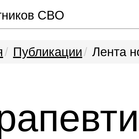
тников СВО
я
Публикации
Лента н
рапевти