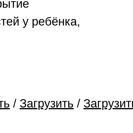
рытие
тей у ребёнка,
ть
/
Загрузить
/
Загрузит