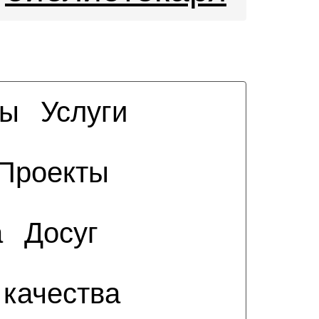
сы
Услуги
Проекты
а
Досуг
 качества