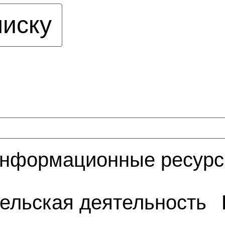
писку
нформационные ресур
ельская деятельность