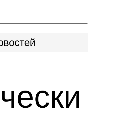
овостей
чески