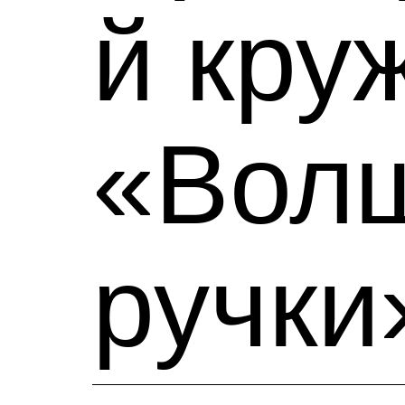
й кру
«Вол
ручки