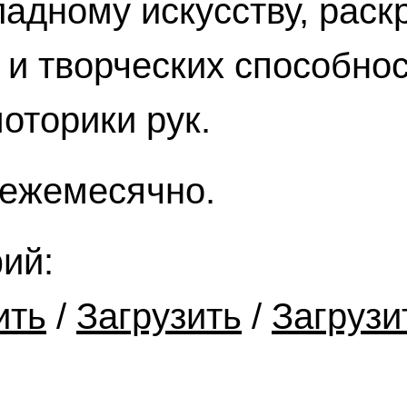
адному искусству, раск
и творческих способнос
оторики рук.
 ежемесячно.
фий:
ить
/
Загрузить
/
Загрузи