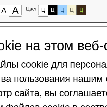
А
А
Цвет
Ц
Ц
Ц
Ц
Ц
kie на этом веб-
лы cookie для персона
ва пользования нашим 
тр сайта, вы соглашает