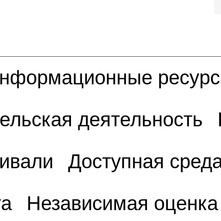
нформационные ресур
ельская деятельность
тивали
Доступная сред
та
Независимая оценка