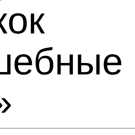
жок
шебные
»