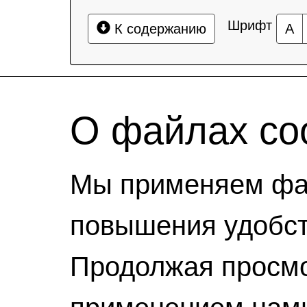
Шрифт
К содержанию
А
О файлах coo
Мы применяем фай
повышения удобст
Продолжая просмо