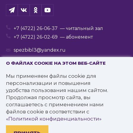
+7 (4722) 26-06-37
— читальный зал
+7 (4722) 26-02-69
— абонемент
spezbibl3@yandex.ru
О ФАЙЛАХ COOKIE НА ЭТОМ ВЕБ-САЙТЕ
Мы применяем файлы cookie для
© 2016—2022 Государственное бюджетное
персонализации и повышения
учреждение культуры
удобства пользования нашим сайтом.
«Белгородская государственная специальная
Продолжая просмотр сайта, вы
библиотека для слепых им. В.Я. Ерошенко».
соглашаетесь с применением нами
Все права защищены.
файлов cookie в соответствии с
Политика конфиденциальности
«Политикой конфиденциальности»