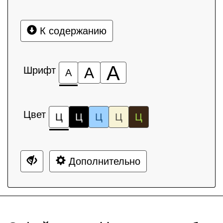
К содержанию
А
Шрифт
А
А
Цвет
Ц
Ц
Ц
Ц
Ц
Дополнительно