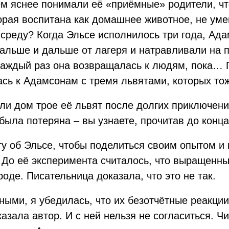
ем яснее понимали её «приёмные» родители, ч
торая воспитана как домашнее животное, не ум
 среду? Когда Эльсе исполнилось три года, Ад
 дальше и дальше от лагеря и натравливали на
 каждый раз она возвращалась к людям, пока… 
ась к Адамсонам с тремя львятами, которых то
рели дом трое её львят после долгих приключен
была потеряна – вы узнаете, прочитав до конца
у об Эльсе, чтобы поделиться своим опытом и
о её эксперимента считалось, что выращенны
оде. Писательница доказала, что это не так.
ными, я убедилась, что их безотчётные реакци
казала автор. И с ней нельзя не согласиться. Чи