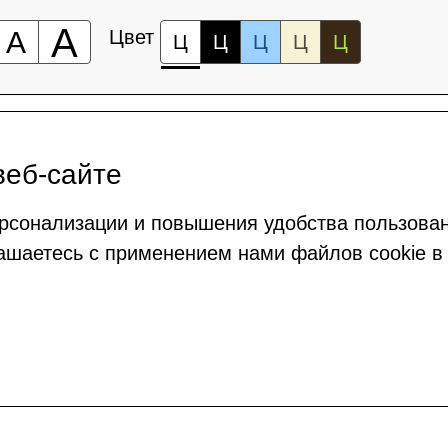
А
А
Цвет
Ц
Ц
Ц
Ц
Ц
веб-сайте
рсонализации и повышения удобства пользова
ашаетесь с применением нами файлов cookie в