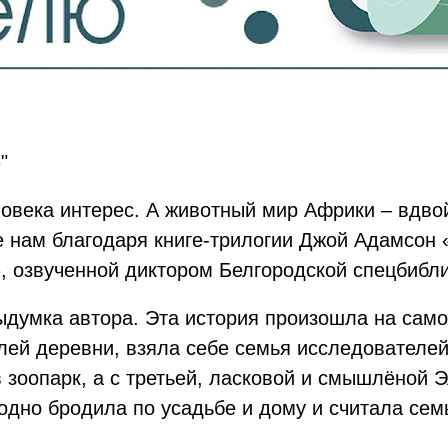
"
овека интерес. А животный мир Африки – вдвой
е нам благодаря книге-трилогии Джой Адамсо
, озвученной диктором Белгородской спецбибли
 выдумка автора. Эта история произошла на само
елей деревни, взяла себе семья исследователе
зоопарк, а с третьей, ласковой и смышлёной Э
ободно бродила по усадьбе и дому и считала с