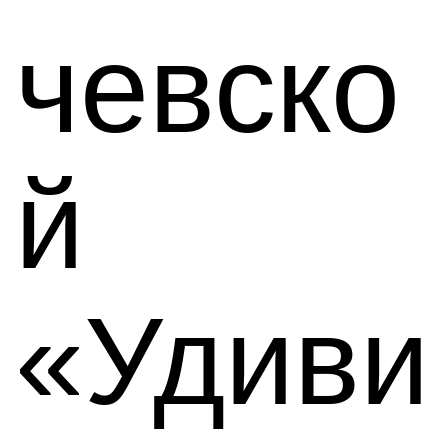
чевско
й
«Удиви