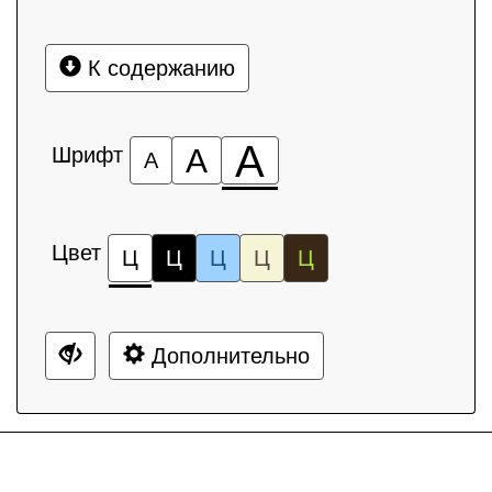
К содержанию
А
Шрифт
А
А
Цвет
Ц
Ц
Ц
Ц
Ц
Дополнительно