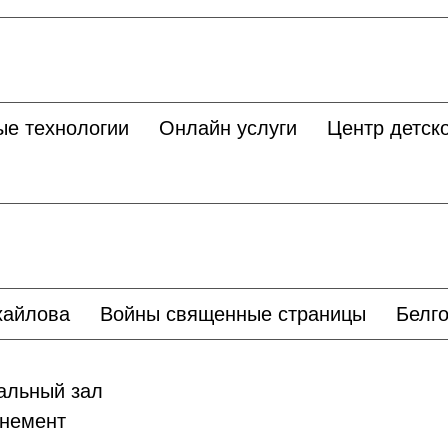
ые технологии
Онлайн услуги
Центр детско
хайлова
Войны священные страницы
Белго
льный зал
немент