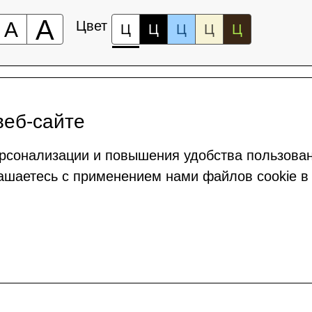
А
А
Цвет
Ц
Ц
Ц
Ц
Ц
веб-сайте
рсонализации и повышения удобства пользова
ашаетесь с применением нами файлов cookie в