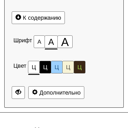
К содержанию
А
Шрифт
А
А
Цвет
Ц
Ц
Ц
Ц
Ц
Дополнительно