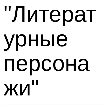
"Литерат
урные
персона
жи"