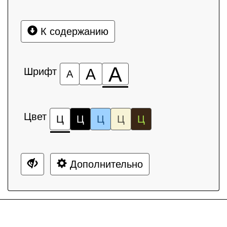
К содержанию
А
Шрифт
А
А
Цвет
Ц
Ц
Ц
Ц
Ц
Дополнительно