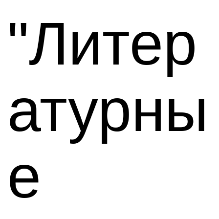
"Литер
атурны
е