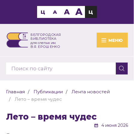
A
A
Ц
A
Ц
БЕЛГОРОДСКАЯ
БИБЛИОТЕКА
МЕНЮ
для слепых им.
В.Я. ЕРОШЕНКО
Главная
Публикации
Лента новостей
Лето – время чудес
Лето – время чудес
4 июня 2026