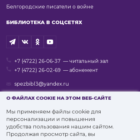
Белгородские писатели о войне
БИБЛИОТЕКА В СОЦСЕТЯХ
+7 (4722) 26-06-37
— читальный зал
+7 (4722) 26-02-69
— абонемент
spezbibl3@yandex.ru
О ФАЙЛАХ COOKIE НА ЭТОМ ВЕБ-САЙТЕ
Мы применяем файлы cookie для
© 2016—2022 Государственное бюджетное
персонализации и повышения
учреждение культуры
удобства пользования нашим сайтом.
«Белгородская государственная специальная
Продолжая просмотр сайта, вы
библиотека для слепых им. В.Я. Ерошенко».