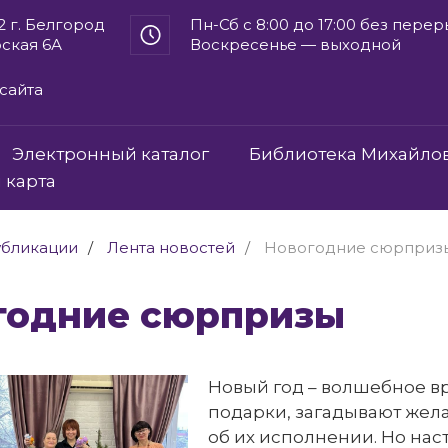
2 г. Белгород
Пн-Сб с 8:00 до 17:00 без пере
рская 6А
Воскресенье — выходной
сайта
Электронный каталог
Библиотека Михайло
 карта
бликации
Лента новостей
Новогодние сюрприз
огодние сюрпризы
Новый год – волшебное вр
подарки, загадывают жел
об их исполнении. Но нас