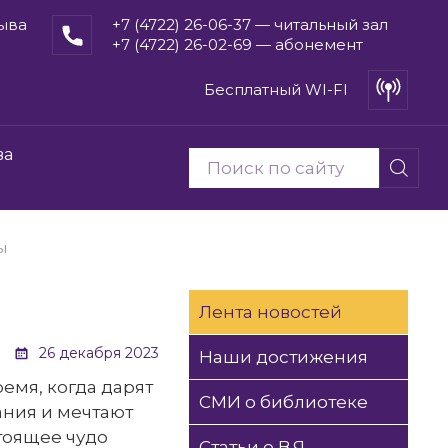
рыва
+7 (4722) 26-06-37 — читальный зал
+7 (4722) 26-02-69 — абонемент
Бесплатный WI-FI
ва
ы
Лента новостей
26 декабря 2023
Наши достижения
емя, когда дарят
СМИ о библиотеке
ания и мечтают
тоящее чудо
Статьи о В.Я.