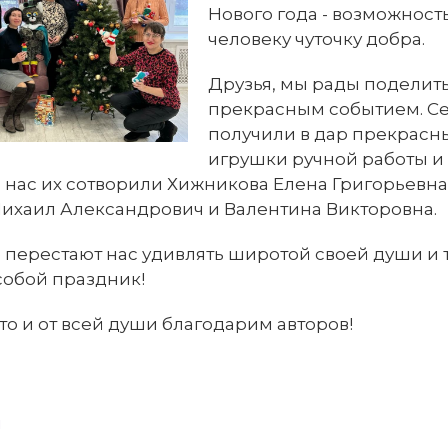
Нового года - возможност
человеку чуточку добра.
Друзья, мы рады поделить
прекрасным событием. С
получили в дар прекрасн
игрушки ручной работы и 
я нас их сотворили Хижникова Елена Григорьевна
ихаил Александрович и Валентина Викторовна.
 перестают нас удивлять широтой своей души и 
собой праздник!
о и от всей души благодарим авторов!
я