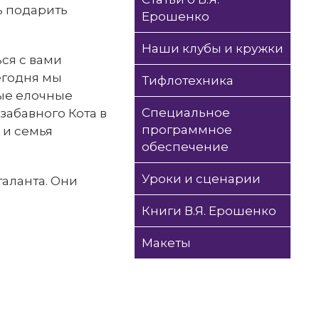
ь подарить
Ерошенко
Наши клубы и кружки
ся с вами
егодня мы
Тифлотехника
ые елочные
Специальное
забавного Кота в
программное
 и семья
обеспечение
Уроки и сценарии
таланта. Они
Книги В.Я. Ерошенко
Макеты