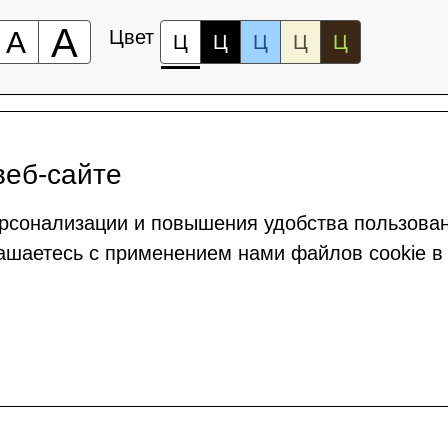
А
А
Цвет
Ц
Ц
Ц
Ц
Ц
веб-сайте
рсонализации и повышения удобства пользова
ашаетесь с применением нами файлов cookie в