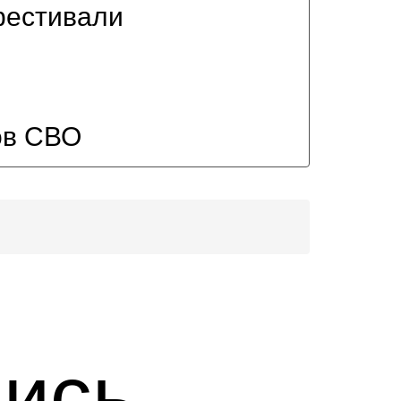
фестивали
ов СВО
пись