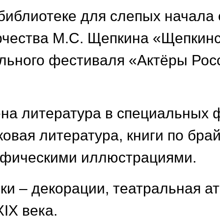
библиотеке для слепых начала 
рчества М.С. Щепкина «Щепкинс
ального фестиваля «Актёры Рос
ена литература в специальных
ковая литература, книги по бр
афическими иллюстрациями.
и – декорации, театральная ат
IX века.