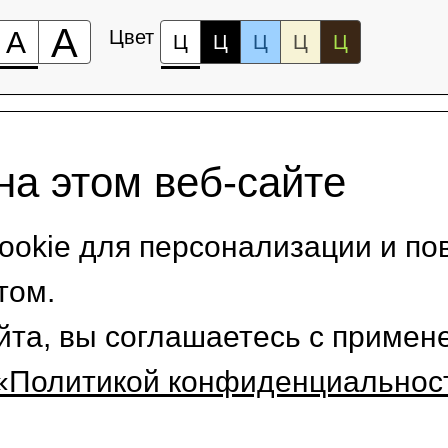
А
А
Цвет
Ц
Ц
Ц
Ц
Ц
на этом веб-сайте
okie для персонализации и по
том.
йта, вы соглашаетесь с приме
«Политикой конфиденциальнос