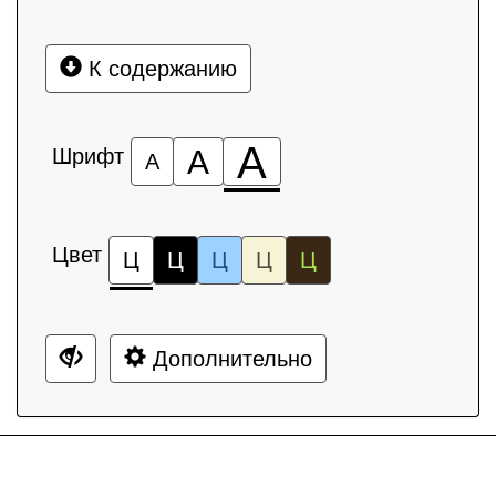
К содержанию
А
Шрифт
А
А
Цвет
Ц
Ц
Ц
Ц
Ц
Дополнительно