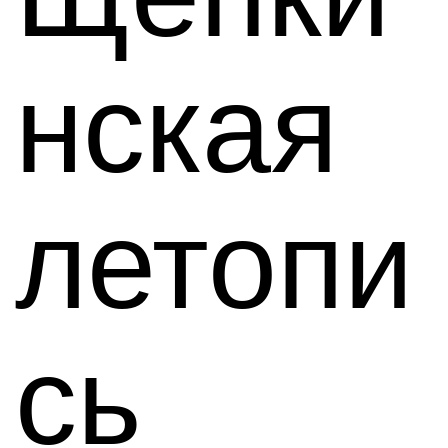
нская
летопи
сь