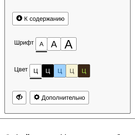
К содержанию
А
Шрифт
А
А
Цвет
Ц
Ц
Ц
Ц
Ц
Дополнительно