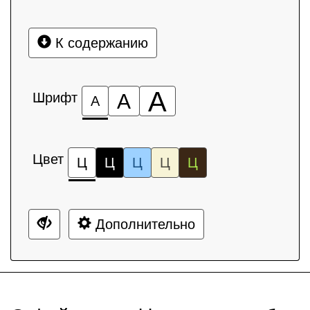
К содержанию
А
Шрифт
А
А
Цвет
Ц
Ц
Ц
Ц
Ц
Дополнительно