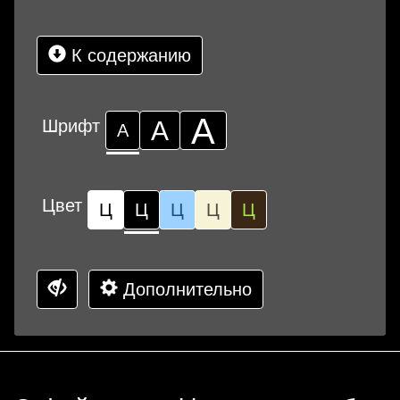
К содержанию
А
Шрифт
А
А
Цвет
Ц
Ц
Ц
Ц
Ц
Дополнительно