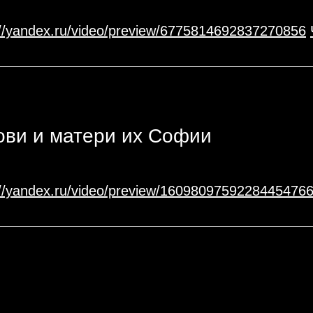
://yandex.ru/video/preview/6775814692837270856
ви и матери их Софии
://yandex.ru/video/preview/1609809759228445476