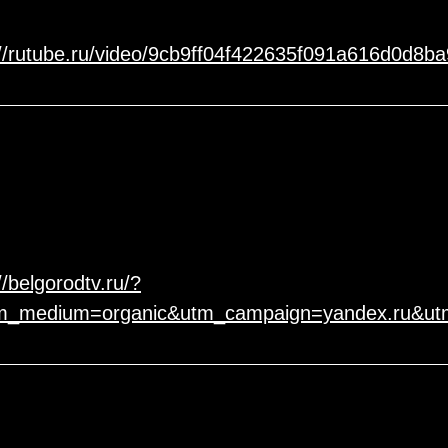
://rutube.ru/video/9cb9ff04f422635f091a616d0d8ba
//belgorodtv.ru/?
_medium=organic&utm_campaign=yandex.ru&utm_