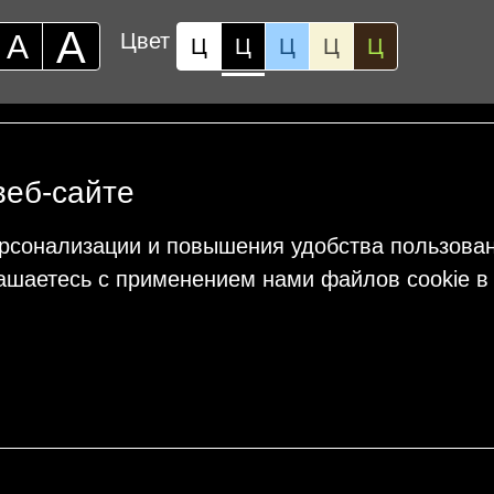
А
А
Цвет
Ц
Ц
Ц
Ц
Ц
веб-сайте
рсонализации и повышения удобства пользова
ашаетесь с применением нами файлов cookie в