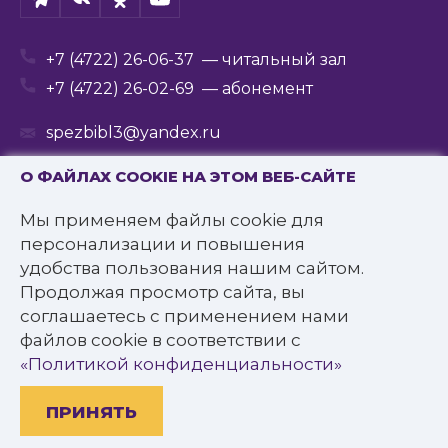
+7 (4722) 26-06-37
— читальный зал
+7 (4722) 26-02-69
— абонемент
spezbibl3@yandex.ru
О ФАЙЛАХ COOKIE НА ЭТОМ ВЕБ-САЙТЕ
Мы применяем файлы cookie для
© 2016—2022 Государственное бюджетное
персонализации и повышения
учреждение культуры
удобства пользования нашим сайтом.
«Белгородская государственная специальная
Продолжая просмотр сайта, вы
библиотека для слепых им. В.Я. Ерошенко».
соглашаетесь с применением нами
Все права защищены.
файлов cookie в соответствии с
Политика конфиденциальности
«Политикой конфиденциальности»
ПРИНЯТЬ
Разработано: