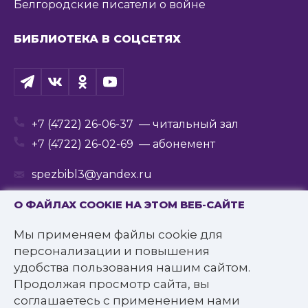
Белгородские писатели о войне
БИБЛИОТЕКА В СОЦСЕТЯХ
+7 (4722) 26-06-37
— читальный зал
+7 (4722) 26-02-69
— абонемент
spezbibl3@yandex.ru
О ФАЙЛАХ COOKIE НА ЭТОМ ВЕБ-САЙТЕ
Мы применяем файлы cookie для
© 2016—2022 Государственное бюджетное
персонализации и повышения
учреждение культуры
удобства пользования нашим сайтом.
«Белгородская государственная специальная
Продолжая просмотр сайта, вы
библиотека для слепых им. В.Я. Ерошенко».
соглашаетесь с применением нами