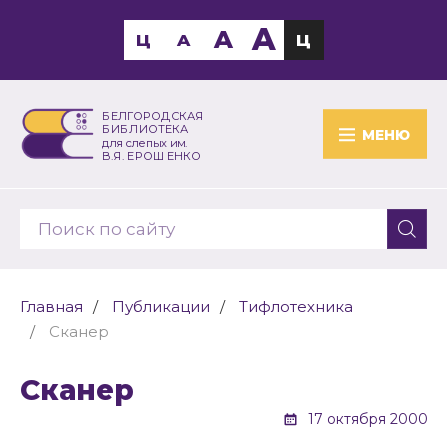
A
A
Ц
A
Ц
БЕЛГОРОДСКАЯ
БИБЛИОТЕКА
МЕНЮ
для слепых им.
В.Я. ЕРОШЕНКО
Главная
Публикации
Тифлотехника
Сканер
Сканер
17 октября 2000