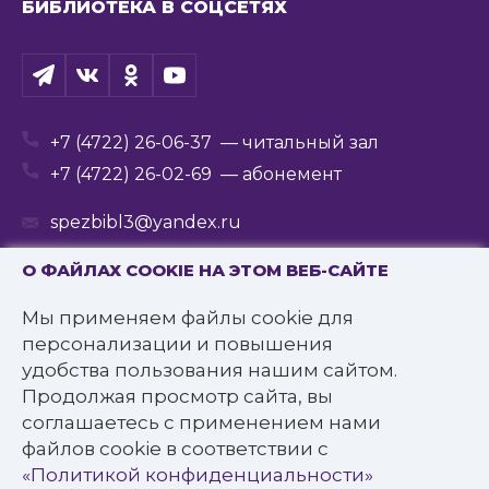
БИБЛИОТЕКА В СОЦСЕТЯХ
+7 (4722) 26-06-37
— читальный зал
+7 (4722) 26-02-69
— абонемент
spezbibl3@yandex.ru
О ФАЙЛАХ COOKIE НА ЭТОМ ВЕБ-САЙТЕ
Мы применяем файлы cookie для
© 2016—2022 Государственное бюджетное
персонализации и повышения
учреждение культуры
удобства пользования нашим сайтом.
«Белгородская государственная специальная
Продолжая просмотр сайта, вы
библиотека для слепых им. В.Я. Ерошенко».
соглашаетесь с применением нами
Все права защищены.
файлов cookie в соответствии с
Политика конфиденциальности
«Политикой конфиденциальности»