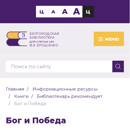
A
A
Ц
A
Ц
БЕЛГОРОДСКАЯ
БИБЛИОТЕКА
МЕНЮ
для слепых им.
В.Я. ЕРОШЕНКО
Главная
Информационные ресурсы
Книги
Библиотекарь рекомендует
Бог и Победа
Бог и Победа