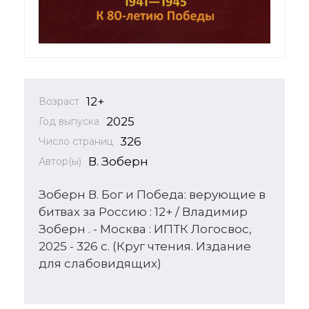
12+
Возраст
2025
Год выпуска
326
Число страниц
В. Зоберн
Автор(ы)
Зоберн В. Бог и Победа: верующие в
битвах за Россию : 12+ / Владимир
Зоберн . - Москва : ИПТК Логосвос,
2025 - 326 с. (Круг чтения. Издание
для слабовидящих)