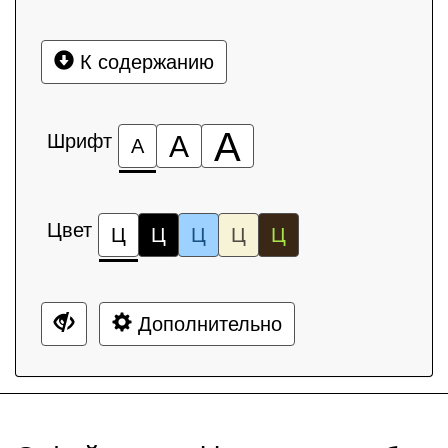
К содержанию
А
Шрифт
А
А
Цвет
Ц
Ц
Ц
Ц
Ц
Дополнительно