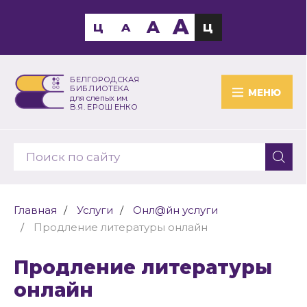
A
A
Ц
A
Ц
БЕЛГОРОДСКАЯ
БИБЛИОТЕКА
МЕНЮ
для слепых им.
В.Я. ЕРОШЕНКО
Главная
Услуги
Онл@йн услуги
Продление литературы онлайн
Продление литературы
онлайн