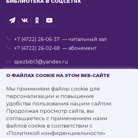
БИБЛИОТЕКА В СОЦСЕТЯХ
+7 (4722) 26-06-37
— читальный зал
+7 (4722) 26-02-69
— абонемент
spezbibl3@yandex.ru
О ФАЙЛАХ COOKIE НА ЭТОМ ВЕБ-САЙТЕ
Мы применяем файлы cookie для
© 2016—2022 Государственное бюджетное
персонализации и повышения
учреждение культуры
удобства пользования нашим сайтом.
«Белгородская государственная специальная
Продолжая просмотр сайта, вы
библиотека для слепых им. В.Я. Ерошенко».
соглашаетесь с применением нами
Все права защищены.
файлов cookie в соответствии с
Политика конфиденциальности
«Политикой конфиденциальности»