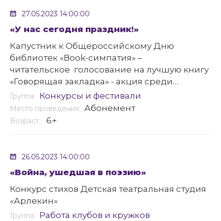
27.05.2023 14:00:00
«У нас сегодня праздник!»
Капустник к Общероссийскому Дню
библиотек «Вook-симпатия» –
читательское голосование на лучшую книгу
«Говорящая закладка» - акция среди
читателей библиотеки (читатель вставляет в
Конкурсы и фестивали
Группа:
книгу закладку: красная – понравилось,
Абонемент
Место проведения:
желтая – не произвело впечатления, черная
6+
Возраст :
– не понравилось, зеленая – рекомендую
почитать)
26.05.2023 14:00:00
«Война, ушедшая в поэзию»
Конкурс стихов Детская театральная студия
«Арлекин»
Работа клубов и кружков
Группа: