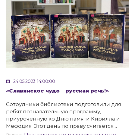
24.05.2023 14:00:00
«Славянское чудо – русская речь!»
Сотрудники библиотеки подготовили для
ребят познавательную программу,
приуроченную ко Дню памяти Кирилла и
Мефодия. Этот день по праву считается
днем рождения славянской письменности
Познавательно-развлекательные
Группа: