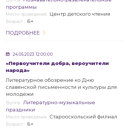
и культуры.
программы
Центр детского чтения
Место проведения:
6+
Возраст :
ПОДРОБНЕЕ
24.05.2023 12:00:00
«Первоучители добра, вероучители
народа»
Литературное обозрение ко Дню
славянской письменности и культуры для
молодежи
Литературно-музыкальные
Группа:
праздники
Старооскольский филиал
Место проведения:
6+
Возраст :