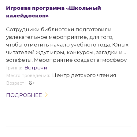
Игровая программа «Школьный
калейдоскоп»
Сотрудники библиотеки подготовили
увлекательное мероприятие, для того,
чтобы отметить начало учебного года. Юных
читателей ждут игры, конкурсы, загадки и
эстафеты. Мероприятие создаст атмосферу
дружеского соперничества и подарит море
Встречи
Группа:
положительных эмоций.
Центр детского чтения
Место проведения:
6+
Возраст :
ПОДРОБНЕЕ