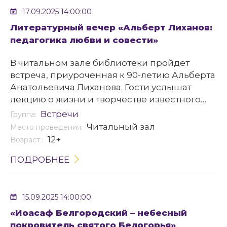
17.09.2025 14:00:00
Литературный вечер «Альберт Лиханов:
педагогика любви и совести»
В читальном зале библиотеки пройдет
встреча, приуроченная к 90-летию Альберта
Анатольевича Лиханова. Гости услышат
лекцию о жизни и творчестве известного
советского и российского писателя и
Встречи
Группа:
общественного деятеля. Также обсудят
Читальный зал
Место проведения:
важные вопросы воспитания молодежи.
12+
Возраст :
ПОДРОБНЕЕ
15.09.2025 14:00:00
«Иоасаф Белгородский – небесный
покровитель святого Белогорья»