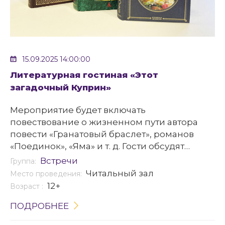
15.09.2025 14:00:00
Литературная гостиная «Этот
загадочный Куприн»
Мероприятие будет включать
повествование о жизненном пути автора
повести «Гранатовый браслет», романов
«Поединок», «Яма» и т. д. Гости обсудят
ключевые произведения и постараются
Встречи
Группа:
раскрыть особенности стиля Куприна.
Читальный зал
Место проведения:
12+
Возраст :
ПОДРОБНЕЕ