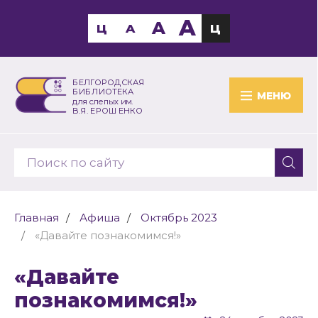
A
A
Ц
A
Ц
БЕЛГОРОДСКАЯ
БИБЛИОТЕКА
МЕНЮ
для слепых им.
В.Я. ЕРОШЕНКО
Главная
Афиша
Октябрь 2023
«Давайте познакомимся!»
«Давайте
познакомимся!»