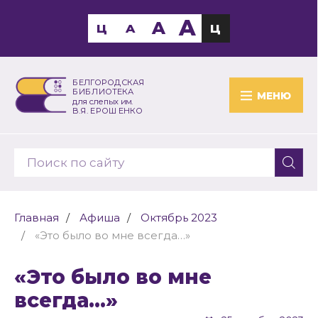
A
A
Ц
A
Ц
БЕЛГОРОДСКАЯ
БИБЛИОТЕКА
МЕНЮ
для слепых им.
В.Я. ЕРОШЕНКО
Главная
Афиша
Октябрь 2023
«Это было во мне всегда…»
«Это было во мне
всегда…»