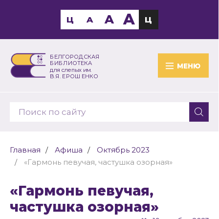
A
A
Ц
A
Ц
БЕЛГОРОДСКАЯ
БИБЛИОТЕКА
МЕНЮ
для слепых им.
В.Я. ЕРОШЕНКО
Главная
Афиша
Октябрь 2023
«Гармонь певучая, частушка озорная»
«Гармонь певучая,
частушка озорная»