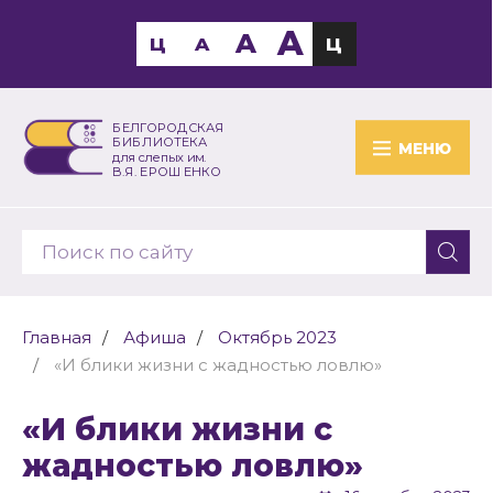
A
A
Ц
A
Ц
БЕЛГОРОДСКАЯ
БИБЛИОТЕКА
МЕНЮ
для слепых им.
В.Я. ЕРОШЕНКО
Главная
Афиша
Октябрь 2023
«И блики жизни с жадностью ловлю»
«И блики жизни с
жадностью ловлю»