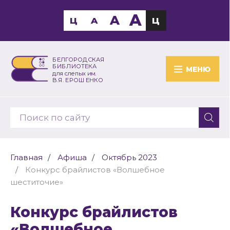
A
A
Ц
A
Ц
БЕЛГОРОДСКАЯ
БИБЛИОТЕКА
МЕНЮ
для слепых им.
В.Я. ЕРОШЕНКО
Главная
Афиша
Октябрь 2023
Конкурс брайлистов «Волшебное
шеститочие»
Конкурс брайлистов
«Волшебное