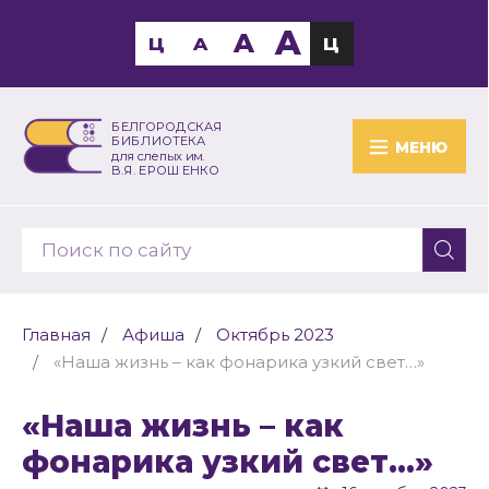
A
A
Ц
A
Ц
БЕЛГОРОДСКАЯ
БИБЛИОТЕКА
МЕНЮ
для слепых им.
В.Я. ЕРОШЕНКО
Главная
Афиша
Октябрь 2023
«Наша жизнь – как фонарика узкий свет…»
«Наша жизнь – как
фонарика узкий свет…»