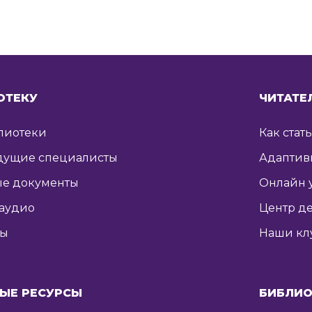
ОТЕКУ
ЧИТАТЕ
лиотеки
Как стат
дущие специалисты
Адаптив
е документы
Онлайн 
 аудио
Центр де
ты
Наши кл
ЫЕ РЕСУРСЫ
БИБЛИО