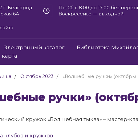
2 г. Белгород
Пн-Сб с 8:00 до 17:00 без пере
рская 6А
Воскресенье — выходной
сайта
Электронный каталог
Библиотека Михайло
 карта
фиша
Октябрь 2023
«Волшебные ручки» (октябрь)
лшебные ручки» (октяб
ический кружок «Волшебная тыква» – мастер-кла
а клубов и кружков