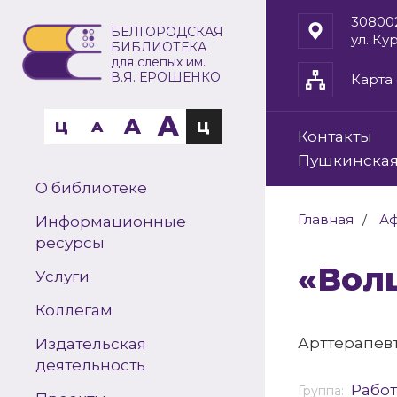
30800
БЕЛГОРОДСКАЯ
ул. Ку
БИБЛИОТЕКА
для слепых им.
В.Я. ЕРОШЕНКО
Карта 
A
A
Ц
A
Ц
Контакты
Пушкинская
О библиотеке
Главная
А
Информационные
ресурсы
«Во
Услуги
Коллегам
Арттерапевт
Издательская
деятельность
Работ
Группа: