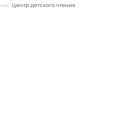
Центр детского чтения
ения:
я