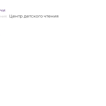
ечи
Центр детского чтения
ения:
я