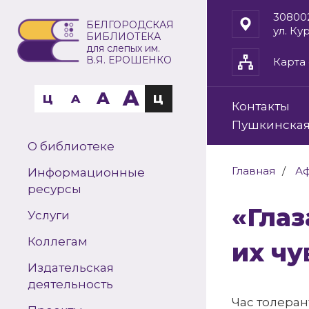
30800
БЕЛГОРОДСКАЯ
ул. Ку
БИБЛИОТЕКА
для слепых им.
В.Я. ЕРОШЕНКО
Карта 
A
A
Ц
A
Ц
Контакты
Пушкинская
О библиотеке
Главная
А
Информационные
ресурсы
«Глаза не видят красок мира, зато
Услуги
Коллегам
их чу
Издательская
деятельность
Час толеран