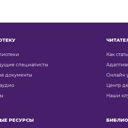
ОТЕКУ
ЧИТАТЕ
лиотеки
Как стат
дущие специалисты
Адаптив
е документы
Онлайн 
 аудио
Центр де
ты
Наши кл
ЫЕ РЕСУРСЫ
БИБЛИО