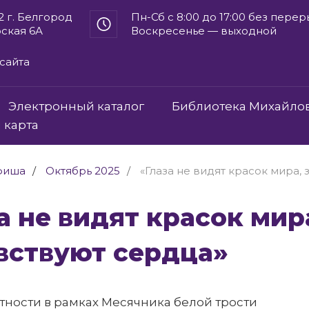
2 г. Белгород
Пн-Сб с 8:00 до 17:00 без пере
рская 6А
Воскресенье — выходной
сайта
Электронный каталог
Библиотека Михайло
 карта
фиша
Октябрь 2025
«Глаза не видят красок мира, 
вствуют сердца»
тности в рамках Месячника белой трости