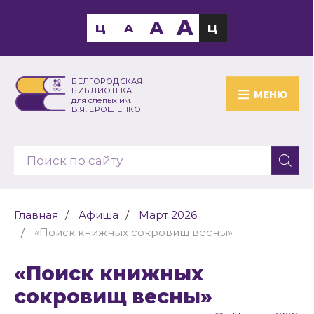
A
A
Ц
A
Ц
БЕЛГОРОДСКАЯ
БИБЛИОТЕКА
МЕНЮ
для слепых им.
В.Я. ЕРОШЕНКО
Главная
Афиша
Март 2026
«Поиск книжных сокровищ весны»
«Поиск книжных
сокровищ весны»