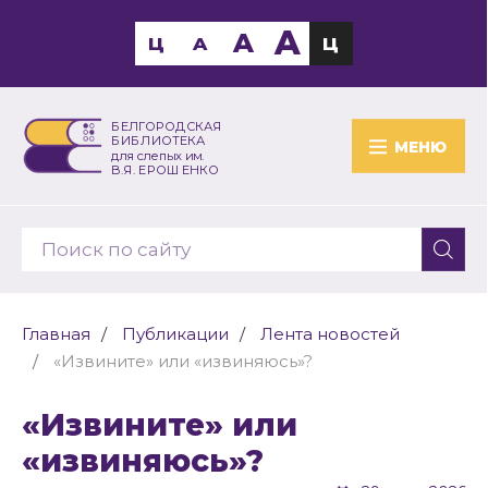
A
A
Ц
A
Ц
БЕЛГОРОДСКАЯ
БИБЛИОТЕКА
МЕНЮ
для слепых им.
В.Я. ЕРОШЕНКО
Главная
Публикации
Лента новостей
«Извините» или «извиняюсь»?
«Извините» или
«извиняюсь»?