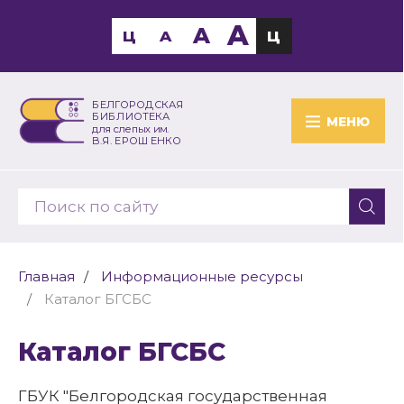
A
A
Ц
A
Ц
БЕЛГОРОДСКАЯ
БИБЛИОТЕКА
МЕНЮ
для слепых им.
В.Я. ЕРОШЕНКО
Главная
Информационные ресурсы
Каталог БГСБС
Каталог БГСБС
ГБУК "Белгородская государственная