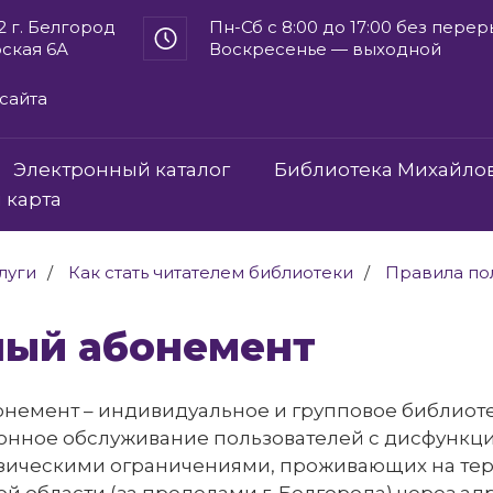
2 г. Белгород
Пн-Сб с 8:00 до 17:00 без пере
рская 6А
Воскресенье — выходной
сайта
Электронный каталог
Библиотека Михайло
 карта
луги
Как стать читателем библиотеки
Правила по
ный абонемент
онемент – индивидуальное и групповое библиот
нное обслуживание пользователей с дисфункци
зическими ограничениями, проживающих на те