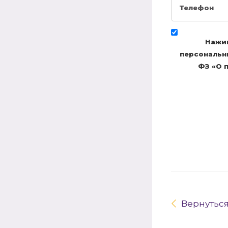
Нажим
персональны
ФЗ «О п
Вернутьс