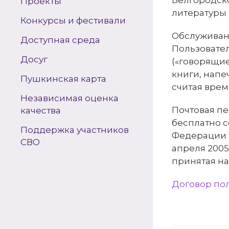
Белгородско
Проекты
литературы
Конкурсы и фестивали
Обслуживан
Доступная среда
Пользовате
Досуг
(«говорящие
книги, напе
Пушкинская карта
считая врем
Независимая оценка
Почтовая пе
качества
бесплатно 
Поддержка участников
Федерации "
СВО
апреля 2005г
принятая на
Договор по