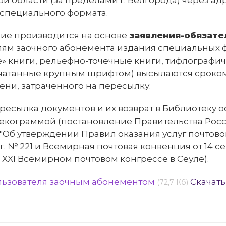
й области (за пределами г. Белгорода) через а
 специального формата.
ие производится на основе
заявления-обязате
лям заочного абонемента издания специальных 
» книги, рельефно-точечные книги, тифлографич
чатанные крупным шрифтом) высылаются сроком 
ени, затраченного на пересылку.
ресылка документов и их возврат в Библиотеку 
секограммой (постановление Правительства Рос
Об утверждении Правил оказания услуг почтовой 
. № 221 и Всемирная почтовая конвенция от 14 сен
 XXI Всемирном почтовом конгрессе в Сеуле).
льзователя заочным абонементом
Скачать
(72,7 Кб)