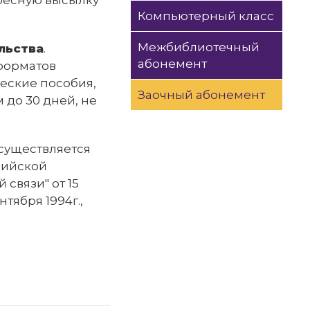
дресную высылку
Компьютерный класс
Межбиблиотечный
льства
.
абонемент
форматов
еские пособия,
Заочный абонемент
до 30 дней, не
осуществляется
сийской
связи" от 15
тября 1994г.,