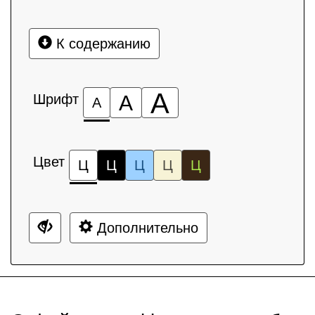
К содержанию
А
Шрифт
А
А
Цвет
Ц
Ц
Ц
Ц
Ц
Дополнительно