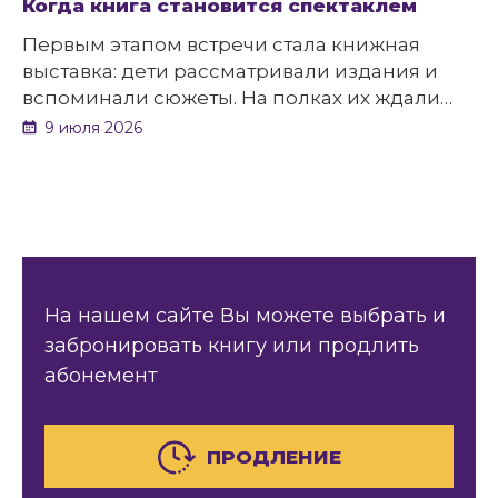
Когда книга становится спектаклем
Первым этапом встречи стала книжная
выставка: дети рассматривали издания и
вспоминали сюжеты. На полках их ждали
«Семь подземных королей», «Жёлтый
9 июля 2026
туман», «Урфин Джюс и его деревянные
солдаты» и другие повести цикла. Яркие
обложки, знакомые герои и любимые
моменты будто приоткрывали дверь в
Волшебную страну – и ребята охотно
шагнули навстречу приключениям.
На нашем сайте Вы можете выбрать и
забронировать книгу или продлить
абонемент
ПРОДЛЕНИЕ