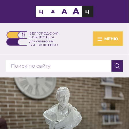
A
A
Ц
A
Ц
БЕЛГОРОДСКАЯ
БИБЛИОТЕКА
МЕНЮ
для слепых им.
В.Я. ЕРОШЕНКО