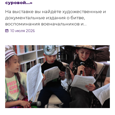
суровой…»
На выставке вы найдёте художественные и
документальные издания о битве,
воспоминания военачальников и
проникновенные стихи белгородских
10 июля 2026
поэтов – Владимира Молчанова, Игоря
Чернухина и Виктора Белова. Каждая
страница здесь дышит историей.