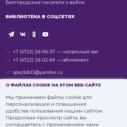
Белгородские писатели о войне
БИБЛИОТЕКА В СОЦСЕТЯХ
+7 (4722) 26-06-37
— читальный зал
+7 (4722) 26-02-69
— абонемент
spezbibl3@yandex.ru
О ФАЙЛАХ COOKIE НА ЭТОМ ВЕБ-САЙТЕ
Мы применяем файлы cookie для
© 2016—2022 Государственное бюджетное
персонализации и повышения
учреждение культуры
удобства пользования нашим сайтом.
«Белгородская государственная специальная
Продолжая просмотр сайта, вы
библиотека для слепых им. В.Я. Ерошенко».
соглашаетесь с применением нами