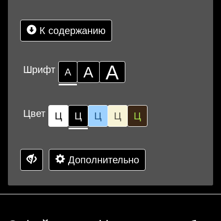
К содержанию
А
Шрифт
А
А
Цвет
Ц
Ц
Ц
Ц
Ц
Дополнительно