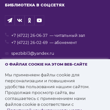
БИБЛИОТЕКА В СОЦСЕТЯХ
+7 (4722) 26-06-37
— читальный зал
+7 (4722) 26-02-69
— абонемент
spezbibl3@yandex.ru
О ФАЙЛАХ COOKIE НА ЭТОМ ВЕБ-САЙТЕ
Мы применяем файлы cookie для
© 2016—2022 Государственное бюджетное
персонализации и повышения
учреждение культуры
удобства пользования нашим сайтом.
«Белгородская государственная специальная
Продолжая просмотр сайта, вы
библиотека для слепых им. В.Я. Ерошенко».
соглашаетесь с применением нами
Все права защищены.
файлов cookie в соответствии с
Политика конфиденциальности