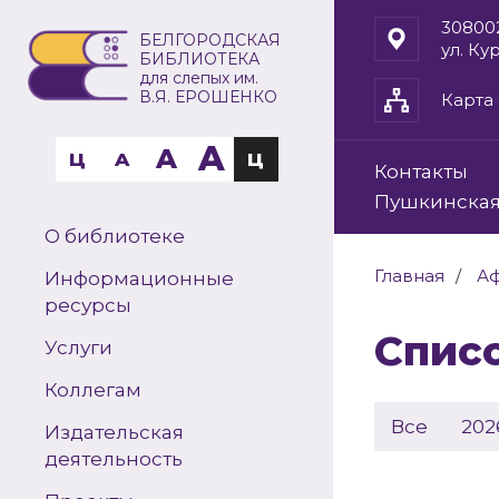
30800
БЕЛГОРОДСКАЯ
ул. Ку
БИБЛИОТЕКА
для слепых им.
В.Я. ЕРОШЕНКО
Карта 
A
A
Ц
A
Ц
Контакты
Пушкинская
О библиотеке
Главная
А
Информационные
ресурсы
Спи
Услуги
Коллегам
Все
202
Издательская
деятельность