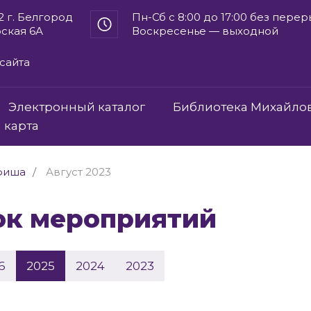
2 г. Белгород
Пн-Сб с 8:00 до 17:00 без пере
рская 6А
Воскресенье — выходной
сайта
Электронный каталог
Библиотека Михайло
 карта
фиша
Август 2023
сок мероприятий
6
2025
2024
2023