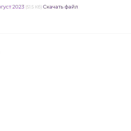
густ 2023
Скачать файл
(51.5 Кб)
я