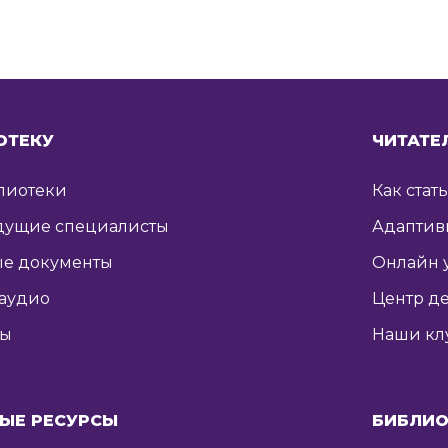
ОТЕКУ
ЧИТАТЕ
лиотеки
Как стат
дущие специалисты
Адаптив
е документы
Онлайн 
 аудио
Центр де
ты
Наши кл
ЫЕ РЕСУРСЫ
БИБЛИО