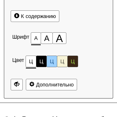
К содержанию
А
Шрифт
А
А
Цвет
Ц
Ц
Ц
Ц
Ц
Дополнительно