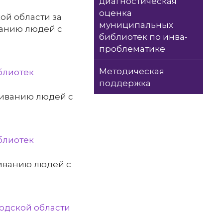
диагностическая
оценка
ой области за
муниципальных
анию людей с
библиотек по инва-
проблематике
Методическая
блиотек
поддержка
живанию людей с
блиотек
иванию людей с
родской области