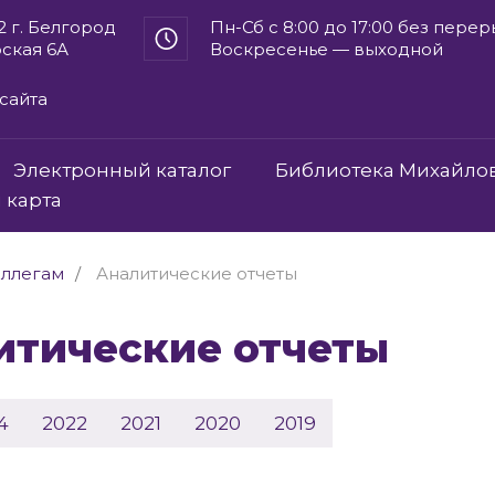
2 г. Белгород
Пн-Сб с 8:00 до 17:00 без пере
рская 6А
Воскресенье — выходной
сайта
Электронный каталог
Библиотека Михайло
 карта
ллегам
Аналитические отчеты
литические отчеты
4
2022
2021
2020
2019