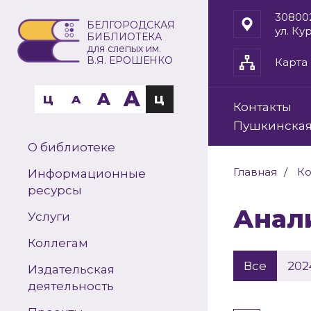
30800
БЕЛГОРОДСКАЯ
ул. Ку
БИБЛИОТЕКА
для слепых им.
В.Я. ЕРОШЕНКО
Карта 
A
A
Ц
A
Ц
Контакты
Пушкинская
О библиотеке
Главная
Ко
Информационные
ресурсы
Ана
Услуги
Коллегам
Все
202
Издательская
деятельность