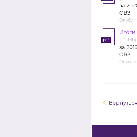
за 20
ОВЗ
Опублик
Итоги
(1.0 Mb)
pdf
за 20
ОВЗ
Опублик
Вернутьс