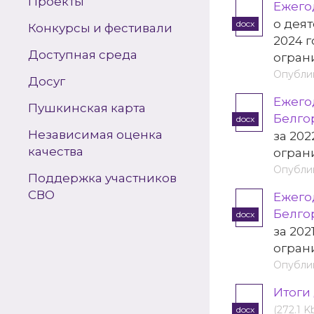
Проекты
Ежего
о дея
docx
Конкурсы и фестивали
2024 
Доступная среда
огран
Опублик
Досуг
Ежего
Пушкинская карта
Белго
docx
Независимая оценка
за 20
качества
огран
Опублик
Поддержка участников
СВО
Ежего
Белго
docx
за 20
огран
Опублик
Итоги
(272.1 K
docx