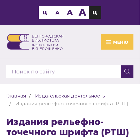
A
A
Ц
A
Ц
БЕЛГОРОДСКАЯ
БИБЛИОТЕКА
МЕНЮ
для слепых им.
В.Я. ЕРОШЕНКО
Главная
Издательская деятельность
Издания рельефно-точечного шрифта (РТШ)
Издания рельефно-
точечного шрифта (РТШ)