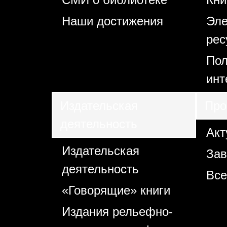
Наши достижения
Эле
рес
Пол
инт
Издательская
Про
деятельность
Акт
Издательская
За
деятельность
Все
«Говорящие» книги
Издания рельефно-