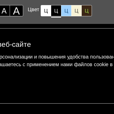
А
А
Цвет
Ц
Ц
Ц
Ц
Ц
веб-сайте
рсонализации и повышения удобства пользова
ашаетесь с применением нами файлов cookie в