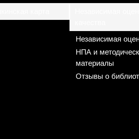
кинская карта
Независимая оцен
качества
Независимая оце
НПА и методичес
материалы
Отзывы о библиот