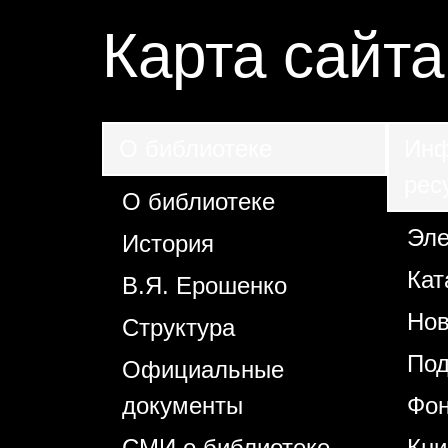
Карта сайта
О библиотеке
Инф
рес
О библиотеке
Эле
История
Кат
В.Я. Ерошенко
Нов
Структура
Под
Официальные
документы
Фо
СМИ о библиотеке
Кни