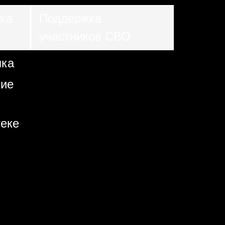
ка
Поддержка
участников СВО
нка
кие
еке