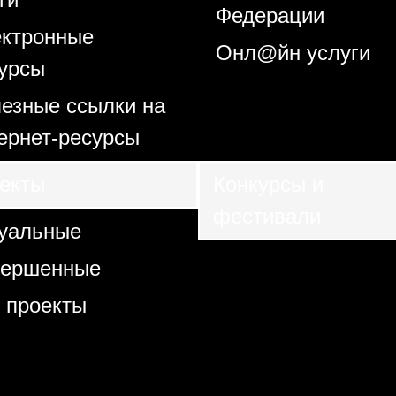
Федерации
ктронные
Онл@йн услуги
урсы
езные ссылки на
ернет-ресурсы
екты
Конкурсы и
фестивали
уальные
вершенные
 проекты