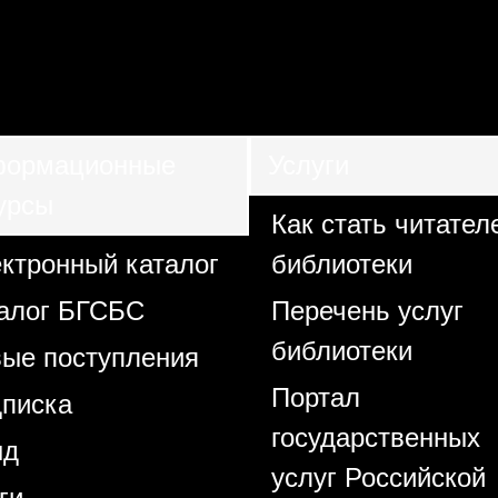
ормационные
Услуги
урсы
Как стать читател
ктронный каталог
библиотеки
алог БГСБС
Перечень услуг
библиотеки
ые поступления
Портал
писка
государственных
нд
услуг Российской
ги